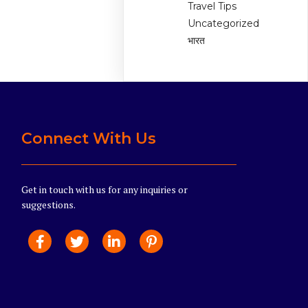
Travel Tips
Uncategorized
भारत
Connect With Us
Get in touch with us for any inquiries or
suggestions.