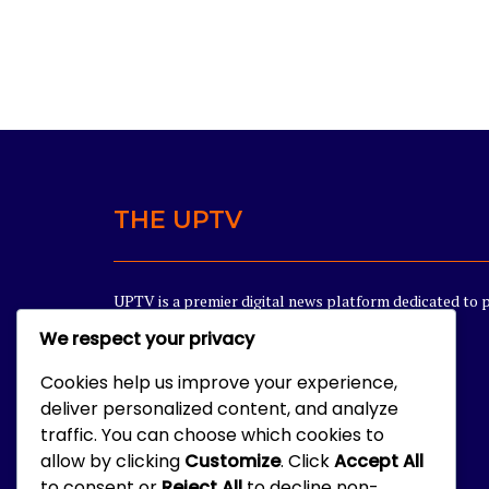
THE UPTV
UPTV is a premier digital news platform dedicated to 
news for the people of Uttar Pradesh.
We respect your privacy
+1234567890
Cookies help us improve your experience,
contact@domain.com
deliver personalized content, and analyze
traffic. You can choose which cookies to
Noida Uttar Pradesh UP PIN-201301 INDIA
allow by clicking
Customize
. Click
Accept All
to consent or
Reject All
to decline non-