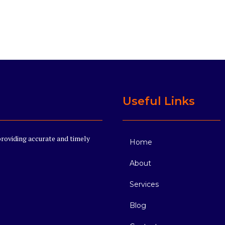
Useful Links
providing accurate and timely
Home
About
Services
Blog