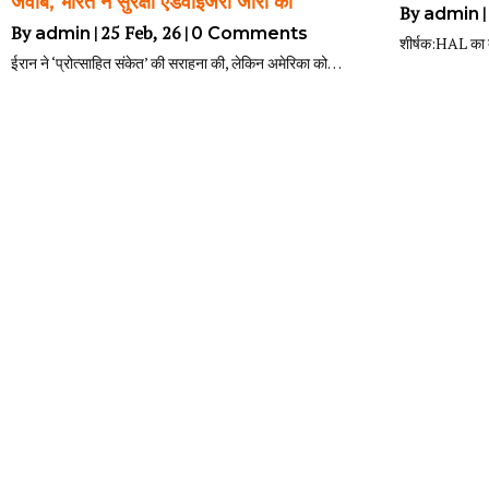
जवाब, भारत ने सुरक्षा एडवाइजरी जारी की
By
|
admin
By
|
25
Feb, 26
|
admin
0 Comments
शीर्षक:HAL का द
ईरान ने ‘प्रोत्साहित संकेत’ की सराहना की, लेकिन अमेरिका को…