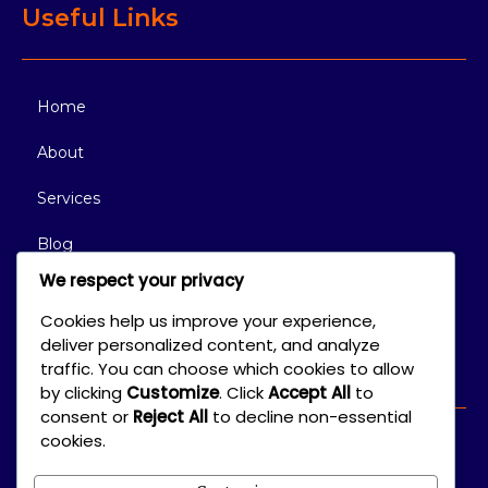
Useful Links
Home
About
Services
Blog
We respect your privacy
Contact
Cookies help us improve your experience,
deliver personalized content, and analyze
Connect With Us
traffic. You can choose which cookies to allow
by clicking
Customize
. Click
Accept All
to
consent or
Reject All
to decline non-essential
cookies.
Get in touch with us for any inquiries or suggestions.