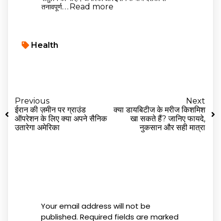
:
तनावपूर्ण…
Read more
क्या
ईरान
की
Health
ज़मीन
पर
ग्राउंड
ऑपरेशन
करेगा
अमेरिका?
Previous
Next
ईरान की ज़मीन पर ग्राउंड
क्या डायबिटीज के मरीज किशमिश
ऑपरेशन के लिए क्या अपने सैनिक
खा सकते हैं? जानिए फायदे,
उतारेगा अमेरिका
नुकसान और सही मात्रा
Leave a Reply
Your email address will not be
published.
Required fields are marked