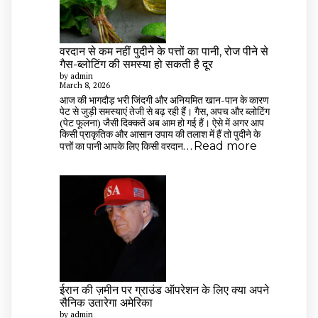
हैं?
जानिए
फायदे,
नुकसान
वरदान से कम नहीं पुदीने के पत्तों का पानी, रोज पीने से
और
गैस-ब्लोटिंग की समस्या हो सकती है दूर
सही
by admin
मात्रा
March 8, 2026
आज की भागदौड़ भरी जिंदगी और अनियमित खान-पान के कारण
पेट से जुड़ी समस्याएं तेजी से बढ़ रही हैं। गैस, अपच और ब्लोटिंग
(पेट फूलना) जैसी दिक्कतें अब आम हो गई हैं। ऐसे में अगर आप
किसी प्राकृतिक और आसान उपाय की तलाश में हैं तो पुदीने के
:
पत्तों का पानी आपके लिए किसी वरदान…
Read more
वरदान
से
कम
नहीं
पुदीने
के
पत्तों
का
पानी,
रोज
पीने
ईरान की ज़मीन पर ग्राउंड ऑपरेशन के लिए क्या अपने
से
सैनिक उतारेगा अमेरिका
गैस-
by admin