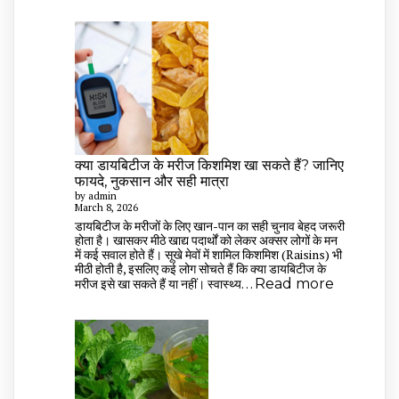
छोटे
पीले
रंग
के
दाने
गुणों
की
खान:
जानिए
कैसे
क्या डायबिटीज के मरीज किशमिश खा सकते हैं? जानिए
सेवन
फायदे, नुकसान और सही मात्रा
करने
by admin
से
March 8, 2026
मिल
डायबिटीज के मरीजों के लिए खान-पान का सही चुनाव बेहद जरूरी
होता है। खासकर मीठे खाद्य पदार्थों को लेकर अक्सर लोगों के मन
सकते
में कई सवाल होते हैं। सूखे मेवों में शामिल किशमिश (Raisins) भी
हैं
मीठी होती है, इसलिए कई लोग सोचते हैं कि क्या डायबिटीज के
जबरदस्त
:
मरीज इसे खा सकते हैं या नहीं। स्वास्थ्य…
Read more
स्वास्थ्य
क्या
लाभ
डायबिटीज
के
मरीज
किशमिश
खा
सकते