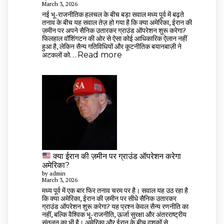
ब्लोटिंग
March 3, 2026
की
नई भू-राजनीतिक हलचल के बीच बड़ा सवाल मध्य पूर्व में बढ़ते
तनाव के बीच यह सवाल तेज़ हो गया है कि क्या अमेरिका, ईरान की
समस्या
ज़मीन पर अपने सैनिक उतारकर ग्राउंड ऑपरेशन शुरू करेगा?
हो
फिलहाल वॉशिंगटन की ओर से ऐसा कोई आधिकारिक ऐलान नहीं
सकती
हुआ है, लेकिन सैन्य गतिविधियों और कूटनीतिक बयानबाज़ी ने
है
:
अटकलों को…
Read more
दूर
ईरान
की
ज़मीन
पर
ग्राउंड
ऑपरेशन
के
लिए
क्या
अपने
सैनिक
क्या ईरान की ज़मीन पर ग्राउंड ऑपरेशन करेगा
उतारेगा
अमेरिका?
अमेरिका
by admin
March 3, 2026
मध्य पूर्व में एक बार फिर तनाव चरम पर है। सवाल यह उठ रहा है
कि क्या अमेरिका, ईरान की ज़मीन पर सीधे सैनिक उतारकर
ग्राउंड ऑपरेशन शुरू करेगा? यह प्रश्न केवल सैन्य रणनीति का
नहीं, बल्कि वैश्विक भू-राजनीति, ऊर्जा सुरक्षा और अंतरराष्ट्रीय
संतुलन का भी है। अमेरिका और ईरान के बीच दशकों से